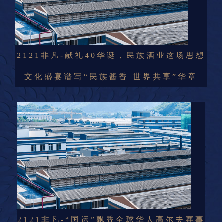
2121非凡-献礼40华诞，民族酒业这场思想
文化盛宴谱写“民族酱香 世界共享”华章
2121非凡-“国运”飘香全球华人高尔夫赛事